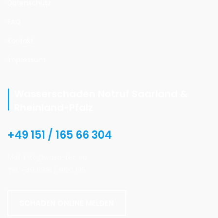
Datenschutz
FAQ
Kontakt
Impressum
Wasserschaden Notruf Saarland &
Rheinland-Pfalz
+49 151 / 165 66 304
Mail. info@wasa-tec.eu
Tel. +49 6861 / 9120 195
SCHADEN ONLINE MELDEN