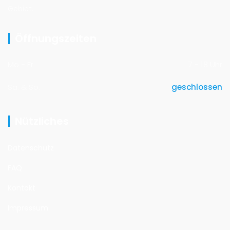
Gebiet.
Öffnungszeiten
Mo - Fr
7 - 18 Uhr
Sa. & So.
geschlossen
Nützliches
Datenschutz
FAQ
Kontakt
Impressum