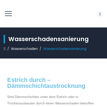
Wasser­schaden­sanierung
SCHADEN MELDEN
/
Wasserschaden
/
Wasser­schaden­sanierung
Estrich durch –
Dämmschichtaustrocknung
Sind Dämmschichten unter dem Estrich oder in
Trockenausbauten durch einen Wasserschaden betroffen