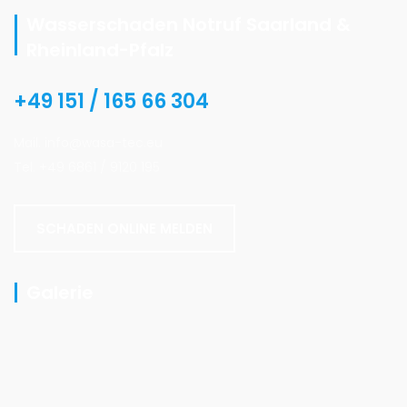
Wasserschaden Notruf Saarland &
Rheinland-Pfalz
+49 151 / 165 66 304
Mail. info@wasa-tec.eu
Tel. +49 6861 / 9120 195
SCHADEN ONLINE MELDEN
Galerie