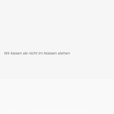
Wir lassen sie nicht im Nassen stehen
Wasa-tec.eu - Ihr Kompetenter Partner im Saar-Lor-Lux