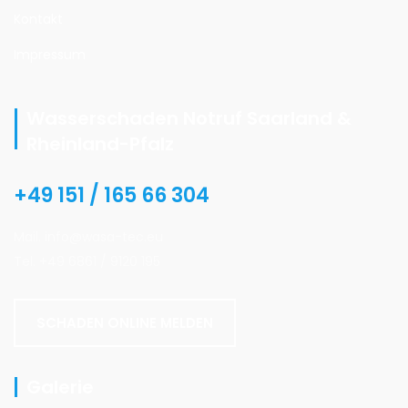
Kontakt
Impressum
Wasserschaden Notruf Saarland &
Rheinland-Pfalz
+49 151 / 165 66 304
Mail. info@wasa-tec.eu
Tel. +49 6861 / 9120 195
SCHADEN ONLINE MELDEN
Galerie