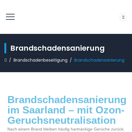
Brandschadensanierung
SCHADEN MELDEN
/
Brandschadenbeseitigung
/
Brandschadensanierung
Brandschadensanierung
im Saarland – mit Ozon-
Geruchsneutralisation
Nach einem Brand bleiben häufig hartnäckige Gerüche zurück,