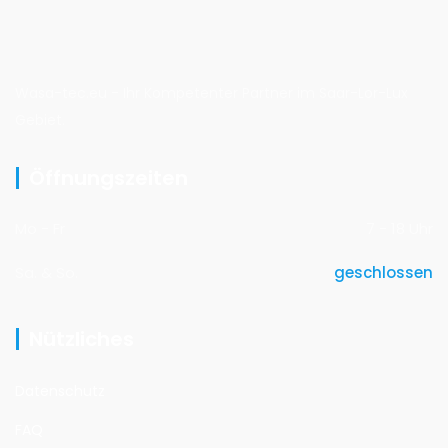
Wasa-tec.eu - Ihr Kompetenter Partner im Saar-Lor-Lux
Gebiet.
Öffnungszeiten
Mo - Fr
7 - 18 Uhr
Sa. & So.
geschlossen
Nützliches
Datenschutz
FAQ