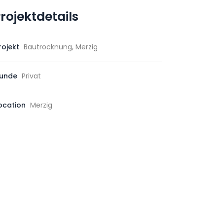
rojektdetails
rojekt
Bautrocknung, Merzig
unde
Privat
ocation
Merzig