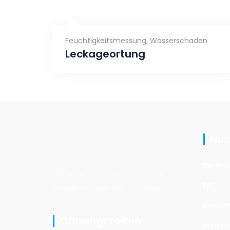
Feuchtigkeitsmessung
,
Wasserschaden
Leckageortung
Nüt
Datens
Wasa-tec.eu - Ihr Kompetenter
FAQ
Partner im Saar-Lor-Lux Gebiet.
Kontak
Öffnungszeiten
Impres