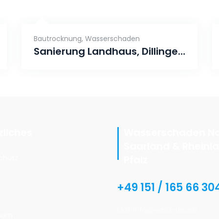
Bautrocknung
,
Wasserschaden
Sanierung Landhaus, Dillingen Saar
zliches
Wasserschaden No
Saarland & Rheinl
chutz
Pfalz
+49 151 / 165 66 30
t
Mail. info@wasa-tec.eu
sum