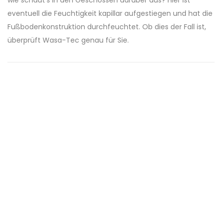
wie schaut’s in den Geschossen darüber aus? Hier ist
eventuell die Feuchtigkeit kapillar aufgestiegen und hat die
Fußbodenkonstruktion durchfeuchtet. Ob dies der Fall ist,
überprüft Wasa-Tec genau für Sie.