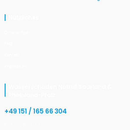
Nützliches
Datenschutz
FAQ
Kontakt
Impressum
Wasserschaden Notruf Saarland &
Rheinland-Pfalz
+49 151 / 165 66 304
Mail. info@wasa-tec.eu