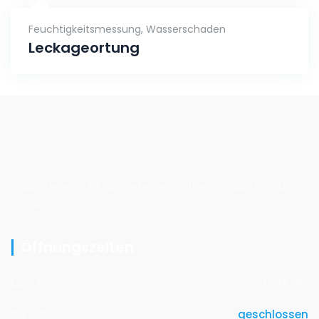
Feuchtigkeitsmessung
,
Wasserschaden
Leckageortung
Wasa-tec.eu - Ihr Kompetenter Partner im Saar-Lor-Lux
Gebiet.
Öffnungszeiten
Mo - Fr
7 - 18 Uhr
Sa. & So.
geschlossen