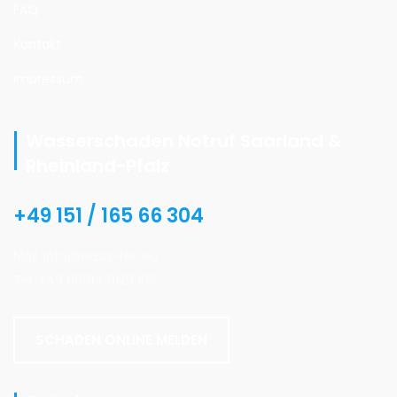
FAQ
Kontakt
Impressum
Wasserschaden Notruf Saarland &
Rheinland-Pfalz
+49 151 / 165 66 304
Mail. info@wasa-tec.eu
Tel. +49 6861 / 9120 195
SCHADEN ONLINE MELDEN