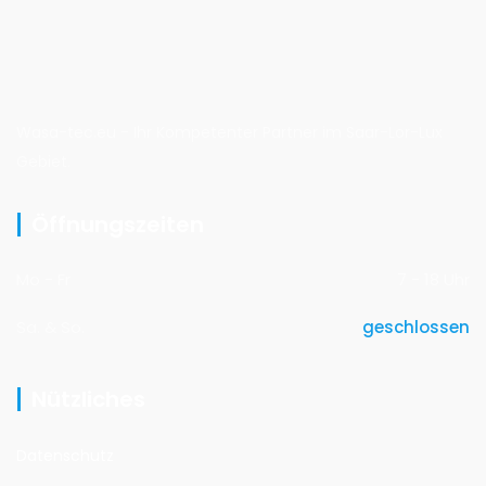
Wasa-tec.eu - Ihr Kompetenter Partner im Saar-Lor-Lux
Gebiet.
Öffnungszeiten
Mo - Fr
7 - 18 Uhr
Sa. & So.
geschlossen
Nützliches
Datenschutz